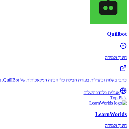
Quillbot
חינוך ולמידה
כתבו בקלות וביעילות בעזרת חבילת כלי הבינה המלאכותית של QuillBot. נסחו מחדש, בדקו דקדוק, נתחו טון, שפרו את השטף ועוד. התחילו לעשות את עבודתכם בצורה הטובה ביותר.
אנגלית בלבד
בתשלום
Top Pick
LearnWorlds
חינוך ולמידה