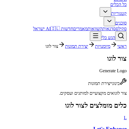
כל הכלים
קטגוריות
סוכנים
סקילס
סדנאות
השוואות
מאמרים
חדשות AI
🇮🇱 ישראל
הגש כלי
ראשי
מיומנויות
יצירת תמונות
צור לוגו
צור לוגו
Generate Logo
בינוני
יצירת תמונות
צור לוגואים מקצועיים למותגים ועסקים.
כלים מומלצים ל
צור לוגו
L
Let's Enhance