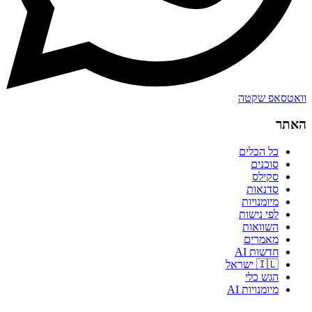
וואטסאפ שקטה
האתר
כל הכלים
סוכנים
סקילס
סדנאות
מיומנויות
לפי נישות
השוואות
מאמרים
חדשות AI
🇮🇱 ישראל
הגש כלי
מיומנויות AI