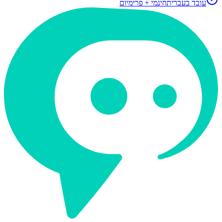
עובד בעברית
חינמי + פרימיום