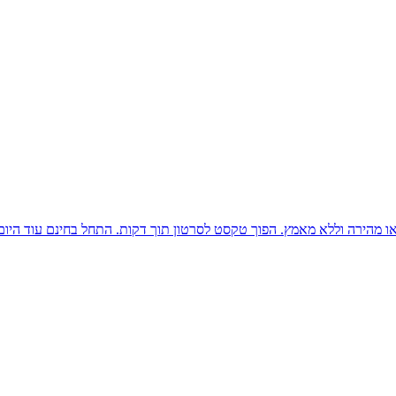
דאו מהירה וללא מאמץ. הפוך טקסט לסרטון תוך דקות. התחל בחינם עוד היום