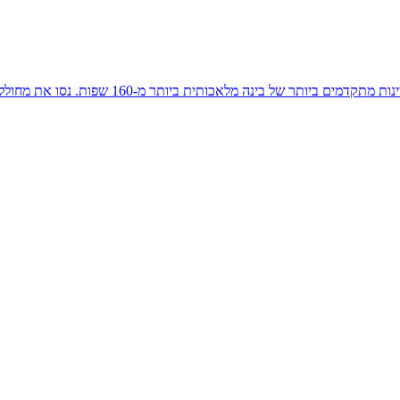
16 שפות. נסו את מחולל הסרטונים החינמי של Synthesia של בינה מלאכותית עכשיו!