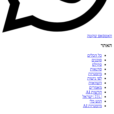
וואטסאפ שקטה
האתר
כל הכלים
סוכנים
סקילס
סדנאות
מיומנויות
לפי נישות
השוואות
מאמרים
חדשות AI
🇮🇱 ישראל
הגש כלי
מיומנויות AI