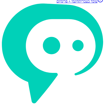
עובד בעברית
חינמי + פרימיום