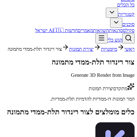
כל הכלים
קטגוריות
סוכנים
סקילס
סדנאות
השוואות
מאמרים
חדשות AI
🇮🇱 ישראל
הגש כלי
ראשי
מיומנויות
יצירת תמונות
צור רינדור תלת-ממדי מתמונה
צור רינדור תלת-ממדי מתמונה
Generate 3D Render from Image
מתקדם
יצירת תמונות
המר תמונות דו-ממדיות להדמיות תלת-ממדיות.
כלים מומלצים ל
צור רינדור תלת-ממדי מתמונה