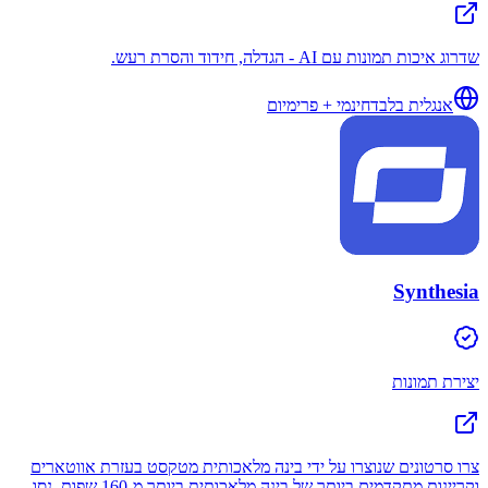
שדרוג איכות תמונות עם AI - הגדלה, חידוד והסרת רעש.
אנגלית בלבד
חינמי + פרימיום
Synthesia
יצירת תמונות
צרו סרטונים שנוצרו על ידי בינה מלאכותית מטקסט בעזרת אווטארים
וקריינות מתקדמים ביותר של בינה מלאכותית ביותר מ-160 שפות. נסו