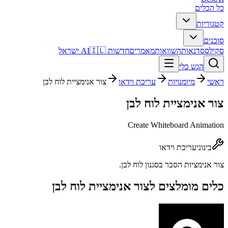
כל הכלים
קטגוריות
סוכנים
סקילס
סדנאות
השוואות
מאמרים
חדשות AI
🇮🇱 ישראל
הגש כלי
ראשי
מיומנויות
עריכת וידאו
צור אנימציית לוח לבן
צור אנימציית לוח לבן
Create Whiteboard Animation
בינוני
עריכת וידאו
צור אנימציות הסבר בסגנון לוח לבן.
כלים מומלצים ל
צור אנימציית לוח לבן