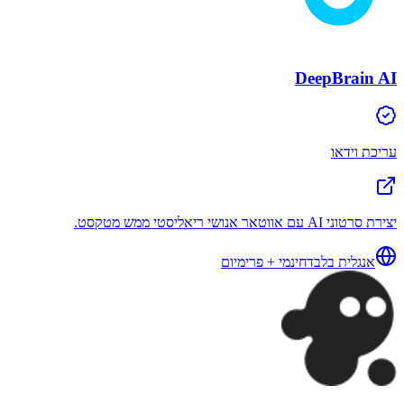
DeepBrain AI
עריכת וידאו
יצירת סרטוני AI עם אווטאר אנושי ריאליסטי ממש מטקסט.
אנגלית בלבד
חינמי + פרימיום