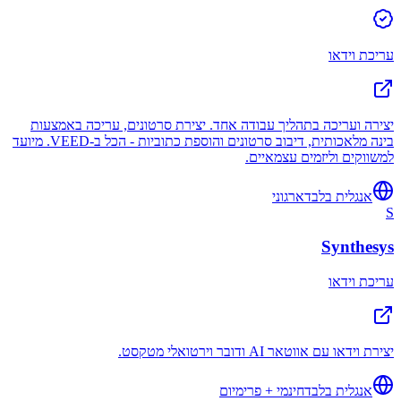
עריכת וידאו
יצירה ועריכה בתהליך עבודה אחד. יצירת סרטונים, עריכה באמצעות
בינה מלאכותית, דיבוב סרטונים והוספת כתוביות - הכל ב-VEED. מיועד
למשווקים וליזמים עצמאיים.
אנגלית בלבד
ארגוני
S
Synthesys
עריכת וידאו
יצירת וידאו עם אווטאר AI ודובר וירטואלי מטקסט.
אנגלית בלבד
חינמי + פרימיום