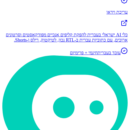
עריכת וידאו
כלי AI ישראלי בעברית להפקת קליפים אנכיים מפודקאסטים וסרטונים
ארוכים, עם כתוביות עברית ב-RTL נכון, לטיקטוק, רילס ו-Shorts.
עובד בעברית
חינמי + פרימיום