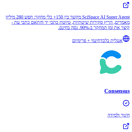
SciSpace AI Super Agent מקשר בין 150+ כלי מחקר: חפש 280 מיליון
מאמרים, הריץ סקירות שיטתיות, טיוטת כתבי יד והתאם כתבי עת -
קיצר את זמן המחקר ב-90%. נסה בחינם.
אנגלית בלבד
חינמי + פרימיום
Consensus
חינוך ולמידה