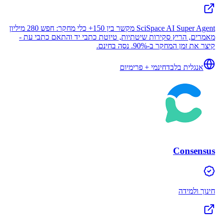
SciSpace AI Super Agent מקשר בין 150+ כלי מחקר: חפש 280 מיליון
מאמרים, הריץ סקירות שיטתיות, טיוטת כתבי יד והתאם כתבי עת -
קיצר את זמן המחקר ב-90%. נסה בחינם.
אנגלית בלבד
חינמי + פרימיום
Consensus
חינוך ולמידה