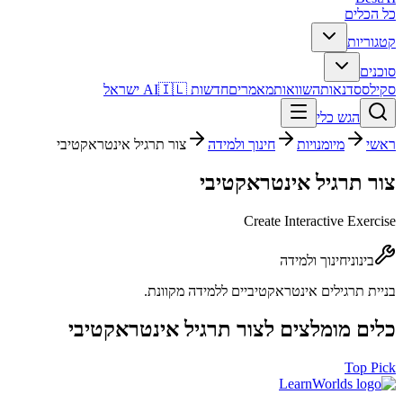
כל הכלים
קטגוריות
סוכנים
סקילס
סדנאות
השוואות
מאמרים
חדשות AI
🇮🇱 ישראל
הגש כלי
ראשי
מיומנויות
חינוך ולמידה
צור תרגיל אינטראקטיבי
צור תרגיל אינטראקטיבי
Create Interactive Exercise
בינוני
חינוך ולמידה
בניית תרגילים אינטראקטיביים ללמידה מקוונת.
כלים מומלצים ל
צור תרגיל אינטראקטיבי
Top Pick