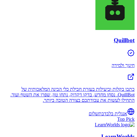
Quillbot
חינוך ולמידה
כתבו בקלות וביעילות בעזרת חבילת כלי הבינה המלאכותית של
QuillBot. נסחו מחדש, בדקו דקדוק, נתחו טון, שפרו את השטף ועוד.
התחילו לעשות את עבודתכם בצורה הטובה ביותר.
אנגלית בלבד
בתשלום
Top Pick
LearnWorlds