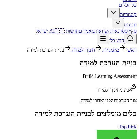
כל הכלים
קטגוריות
סוכנים
סקילס
סדנאות
השוואות
מאמרים
חדשות AI
🇮🇱 ישראל
הגש כלי
ראשי
מיומנויות
חינוך ולמידה
בניית הערכת למידה
בניית הערכת למידה
Build Learning Assessment
בינוני
חינוך ולמידה
צור הערכות לפני ואחרי למידה.
כלים מומלצים ל
בניית הערכת למידה
Top Pick